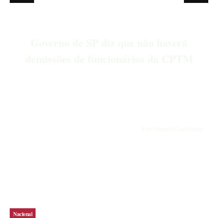
Pastos & Negócios inicia program
para fortalecer a pecuária co
haverá
inovação e manejo sustentável 
da CPTM
Roraima
Foto Marcelo Casal Júnior
Nacional